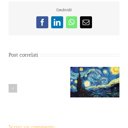
Condividi!
Facebook
LinkedIn
WhatsApp
Email
Post correlati
Il colloquio psicologico:
Sintomi psicologici: che
Psicoterapia
non una semplice
fare?
dell’
chiacchierata
obesità:
cenni
Scrivi un commento