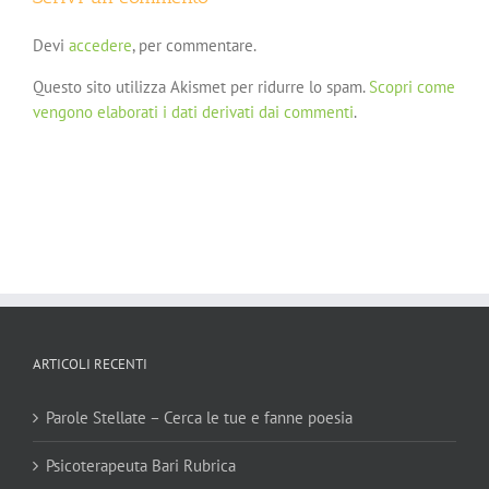
Devi
accedere
, per commentare.
Questo sito utilizza Akismet per ridurre lo spam.
Scopri come
vengono elaborati i dati derivati dai commenti
.
ARTICOLI RECENTI
Parole Stellate – Cerca le tue e fanne poesia
Psicoterapeuta Bari Rubrica