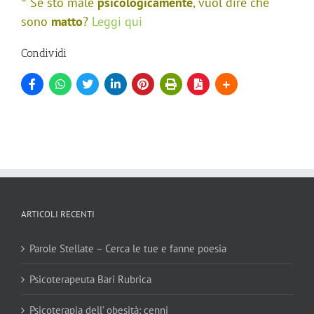
° Se sto male
psicologicamente
, vuol dire che
sono
matto
?
Leggi qui
Condividi
ARTICOLI RECENTI
Parole Stellate – Cerca le tue e fanne poesia
Psicoterapeuta Bari Rubrica
Psicoterapia dell’ obesità: cenni