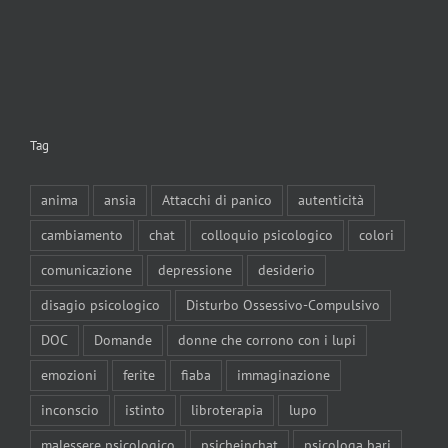
Tag
anima
ansia
Attacchi di panico
autenticità
cambiamento
chat
colloquio psicologico
colori
comunicazione
depressione
desiderio
disagio psicologico
Disturbo Ossessivo-Compulsivo
DOC
Domande
donne che corrono con i lupi
emozioni
ferite
fiaba
immaginazione
inconscio
istinto
libroterapia
lupo
malessere psicologico
psicheinchat
psicologa bari