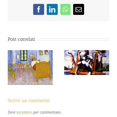
Post correlati
Psiche in Chat – Il
Psiche in Chat – Ansia
rapporto Padre e Figlia
ua
e Attacchi di panico
Scrivi un commento
Devi
accedere
, per commentare.