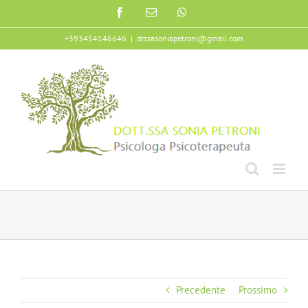
+393454146646
|
drssasoniapetroni@gmail.com
Precedente
Prossimo