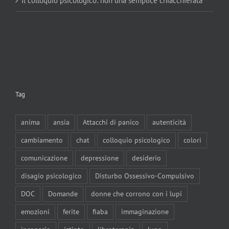
Il colloquio psicologico: non una semplice chiacchierata
Tag
anima
ansia
Attacchi di panico
autenticità
cambiamento
chat
colloquio psicologico
colori
comunicazione
depressione
desiderio
disagio psicologico
Disturbo Ossessivo-Compulsivo
DOC
Domande
donne che corrono con i lupi
emozioni
ferite
fiaba
immaginazione