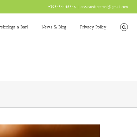
+393454146646
|
drssasoniapetroni@gmail.com
Psicologa a Bari
News & Blog
Privacy Policy