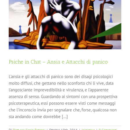
Psiche in Chat – Ansia e Attacchi di panico
L'ansia e gli attacchi di panico sono dei disagi psicologici
molto diffusi, che gettano nello sconforto chi li vive, data
l'angosciante imprevedibilità e virulenza, e l'apparente
assenza di senso. Guardando ai sintomi con una prospettiva
psicoterapeutica, essi possono essere visti come messaggi
che l'inconscio invia per segnalare che, forse, qualcosa non
sta andando come dovrebbe [...]
Di
Dott.ssa Sonia Petroni
|
Ottobre 19th, 2016
|
Iniziative
|
0 Commenti