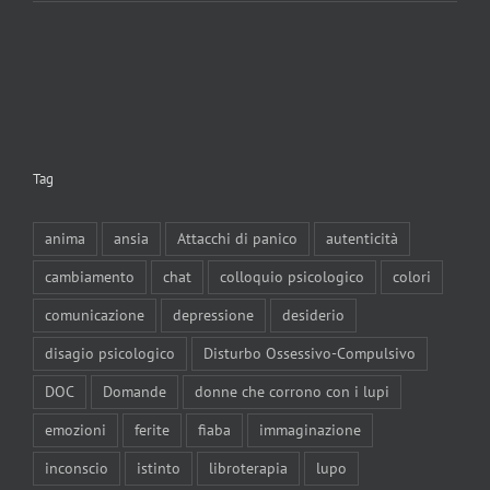
Tag
anima
ansia
Attacchi di panico
autenticità
cambiamento
chat
colloquio psicologico
colori
comunicazione
depressione
desiderio
disagio psicologico
Disturbo Ossessivo-Compulsivo
DOC
Domande
donne che corrono con i lupi
emozioni
ferite
fiaba
immaginazione
inconscio
istinto
libroterapia
lupo