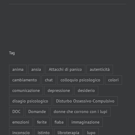
Tag
anima
ansia
Attacchi di panico
autenticità
cambiamento
chat
colloquio psicologico
colori
comunicazione
depressione
desiderio
disagio psicologico
Disturbo Ossessivo-Compulsivo
DOC
Domande
donne che corrono con i lupi
emozioni
ferite
fiaba
immaginazione
inconscio
istinto
libroterapia
lupo