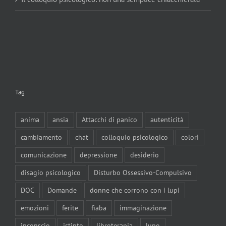
Tag
anima
ansia
Attacchi di panico
autenticità
cambiamento
chat
colloquio psicologico
colori
comunicazione
depressione
desiderio
disagio psicologico
Disturbo Ossessivo-Compulsivo
DOC
Domande
donne che corrono con i lupi
emozioni
ferite
fiaba
immaginazione
inconscio
istinto
libroterapia
lupo