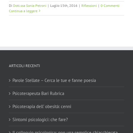
Di
Dott.ssa Sonia Petroni
|
Luglio 15th, 2016
|
Riflessioni
|
0 Commenti
Continua a leggere
ARTICOLI RECENTI
Parole Stellate – Cerca le tue e fanne poesia
Psicoterapeuta Bari Rubrica
Psicoterapia dell’ obesità: cenni
Sintomi psicologici: che fare?
Il colloquio psicologico: non una semplice chiacchierata