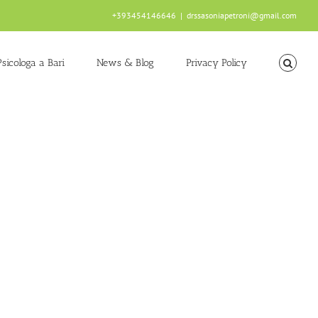
+393454146646
|
drssasoniapetroni@gmail.com
Psicologa a Bari
News & Blog
Privacy Policy