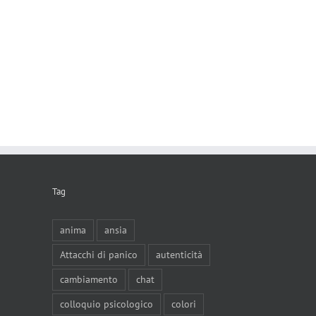
Tag
anima
ansia
Attacchi di panico
autenticità
cambiamento
chat
colloquio psicologico
colori