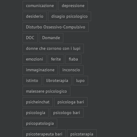
comunicazione
depressione
desiderio
disagio psicologico
Disturbo Ossessivo-Compulsivo
DOC
Domande
donne che corrono con i lupi
emozioni
ferite
fiaba
immaginazione
inconscio
istinto
libroterapia
lupo
malessere psicologico
psicheinchat
psicologa bari
psicologia
psicologo bari
psicopatologia
psicoterapeuta bari
psicoterapia