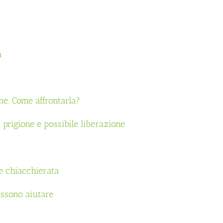
a
ne. Come affrontarla?
prigione e possibile liberazione
e chiacchierata
ossono aiutare