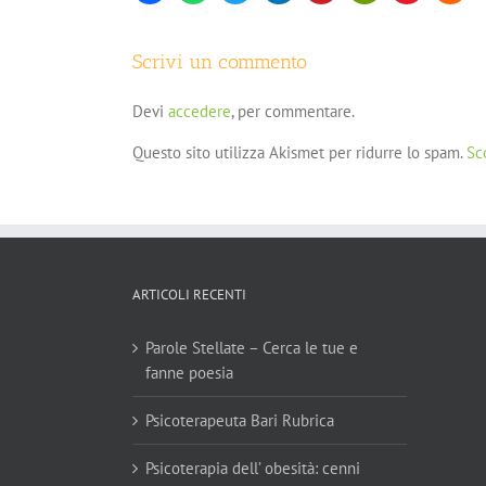
Scrivi un commento
Devi
accedere
, per commentare.
Questo sito utilizza Akismet per ridurre lo spam.
Sc
ARTICOLI RECENTI
Parole Stellate – Cerca le tue e
fanne poesia
Psicoterapeuta Bari Rubrica
Psicoterapia dell’ obesità: cenni