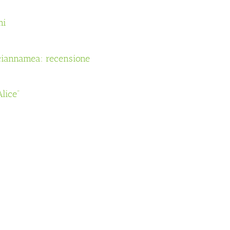
ni
 Sciannamea: recensione
Alice”