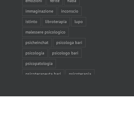
emozioni
ferite
fiaba
immaginazione
inconscio
istinto
libroterapia
lupo
malessere psicologico
psicheinchat
psicologa bari
psicologia
psicologo bari
psicopatologia
psicoterapeuta bari
psicoterapia
psicoterapia bari
rabbia
relazioni
resistenze
Risposte
seminario
siddhartha
sintomi
sintomi psicologici
sofferenza
solitudine
vergogna
verità