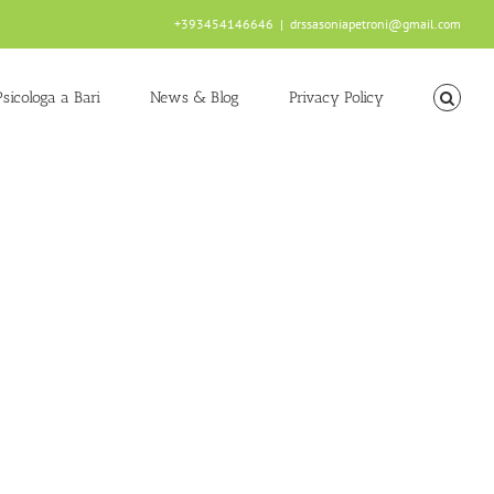
+393454146646
|
drssasoniapetroni@gmail.com
Psicologa a Bari
News & Blog
Privacy Policy