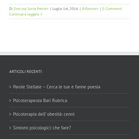
Di
Dott.ssa Sonia Petroni
|
Luglio 1st, 2016
|
Riflessioni
|
0 Commenti
Continua a leggere
ARTICOLI RECENTI
Parole Stellate – Cerca le tue e fanne poesia
Psicoterapeuta Bari Rubrica
Psicoterapia dell’ obesità: cenni
Sintomi psicologici: che fare?