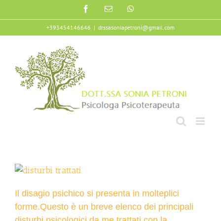
Salta
Facebook
Email
WhatsApp
al
contenuto
+393454146646
|
drssasoniapetroni@gmail.com
Il disagio psichico si presenta in molteplici
forme.
Questo è un breve elenco dei principali
disturbi psicologici da me trattati con la