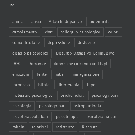
Tag
anima
ansia
Attacchi di panico
autenticità
cambiamento
chat
colloquio psicologico
colori
comunicazione
depressione
desiderio
disagio psicologico
Disturbo Ossessivo-Compulsivo
DOC
Domande
donne che corrono con i lupi
emozioni
ferite
fiaba
immaginazione
inconscio
istinto
libroterapia
lupo
malessere psicologico
psicheinchat
psicologa bari
psicologia
psicologo bari
psicopatologia
psicoterapeuta bari
psicoterapia
psicoterapia bari
rabbia
relazioni
resistenze
Risposte