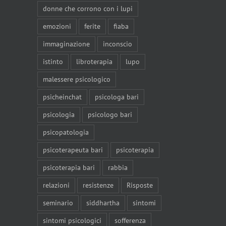
donne che corrono con i lupi
emozioni
ferite
fiaba
immaginazione
inconscio
istinto
libroterapia
lupo
malessere psicologico
psicheinchat
psicologa bari
psicologia
psicologo bari
psicopatologia
psicoterapeuta bari
psicoterapia
psicoterapia bari
rabbia
relazioni
resistenze
Risposte
seminario
siddhartha
sintomi
sintomi psicologici
sofferenza