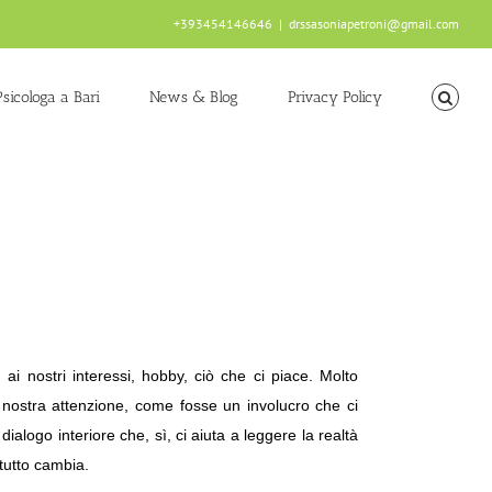
+393454146646
|
drssasoniapetroni@gmail.com
Psicologa a Bari
News & Blog
Privacy Policy
 nostri interessi, hobby, ciò che ci piace. Molto
nostra attenzione, come fosse un involucro che ci
ialogo interiore che, sì, ci aiuta a leggere la realtà
tutto cambia.