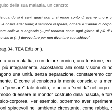
guito della sua malattia, un cancro:
,quando si è sani, quasi non ci si rende conto di averne uno e c
a la nostra attenzione; il semplice respirare, orinare e “l’andar di corp
ere sollievo o angoscia.(…)mi rendevo conto ogni giorno di più di
zo che io (…) dovevo fare per non diventare suo schiavo”.
 pag.34, TEA Edizioni).
nta una malattia, o un dolore cronico, una tensione, e
più integralmente, accostando alla solita visione di no
gono una unità, senza separazione, constateremo come 
lmente. E come si considera la mente conscia e la men
 a “pensare” tale dualità, e poco a “sentirla” nel corpo.
 “modo di essere al mondo” costruito dalla nascita, e fo
a psico-corporea. Per esempio, potremmo aver sperimen
ioni spiacevoli nell’ambiente circostante, come rabbia, s