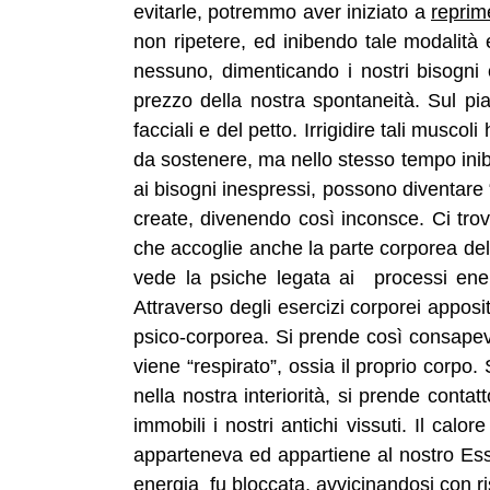
evitarle, potremmo aver iniziato a
reprim
non ripetere, ed inibendo tale modalità
nessuno, dimenticando i nostri bisogni
prezzo della nostra spontaneità. Sul pia
facciali e del petto. Irrigidire tali musco
da sostenere, ma nello stesso tempo ini
ai bisogni inespressi, possono diventare 
create, divenendo così inconsce. Ci trov
che accoglie anche la parte corporea del
vede la psiche legata ai processi ener
Attraverso degli esercizi corporei apposi
psico-corporea. Si prende così consapevo
viene “respirato”, ossia il proprio corp
nella nostra interiorità, si prende cont
immobili i nostri antichi vissuti. Il cal
apparteneva ed appartiene al nostro Ess
energia
fu bloccata, avvicinandosi con r