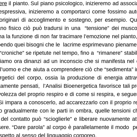
ere
il pianto.
Sul piano psicologico, inizieremo ad associ
 espressiva, inizieremo a comportarci come fossimo aut
 originari di accoglimento e sostegno, per esempio. 
no fisico ciò può tradursi in una “tensione” dei musco
li ha la funzione di non far tracimare l’emozione nel pianto,
bendo quei bisogni che le lacrime esprimevano pienament
“croniche” se ripetute nel tempo, fino a “rimanere” stabil
iamo ora dinanzi ad un inconscio che si manifesta nel c
l’uomo e che aiuta a comprendere ciò che “sedimenta” in 
getici del corpo, ossia la produzione di energia attr
tamente pensati, l’Analisi Bioenergetica favorisce tali p
lezza del proprio respiro e di come si respira, e seguen
o. Si impara a conoscerlo, ad accarezzarlo con il proprio
atto gradualmente con le parti in ombra, quelle tension
ore del contatto può “scioglierle” e liberare nuovamente 
ere. “Dare parola” al corpo è parallelamente il modo p
ispetto al
senso
del linguaggio corporeo.