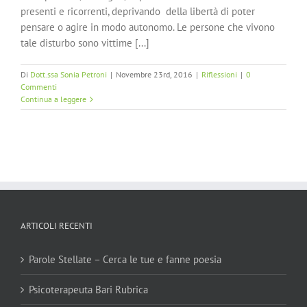
presenti e ricorrenti, deprivando della libertà di poter
pensare o agire in modo autonomo. Le persone che vivono
tale disturbo sono vittime [...]
Di
Dott.ssa Sonia Petroni
|
Novembre 23rd, 2016
|
Riflessioni
|
0
Commenti
Continua a leggere
ARTICOLI RECENTI
Parole Stellate – Cerca le tue e fanne poesia
Psicoterapeuta Bari Rubrica