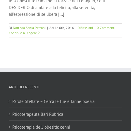
lo sconosciuto.Prima della forza e del coraggio, c'è il
DESIDERIO di ambire alla felicità, alla serenità,
all'espressione di sè libera [...]
Di
Dott.ssa Sonia Petroni
|
Aprile 6th, 2016
|
Riflessioni
|
0 Commenti
Continua a leggere
ARTICOLI RECENTI
Parole Stellate – Cerca le tue e fanne poesia
Psicoterapeuta Bari Rubrica
Psicoterapia dell’ obesità: cenni