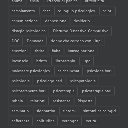
anima
ansia
Attacchi di panico
autenticità
cambiamento
chat
colloquio psicologico
colori
comunicazione
depressione
desiderio
disagio psicologico
Disturbo Ossessivo-Compulsivo
DOC
Domande
donne che corrono con i lupi
emozioni
ferite
fiaba
immaginazione
inconscio
istinto
libroterapia
lupo
malessere psicologico
psicheinchat
psicologa bari
psicologia
psicologo bari
psicopatologia
psicoterapeuta bari
psicoterapia
psicoterapia bari
rabbia
relazioni
resistenze
Risposte
seminario
siddhartha
sintomi
sintomi psicologici
sofferenza
solitudine
vergogna
verità