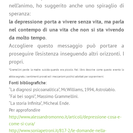
nell’animo, h
o suggerito anche uno spiraglio di
speranza:
la depressione porta a vivere senza vita, ma parla
nel contempo di una vita che non si sta vivendo
da molto tempo
.
Accogliere questo messaggio può portare a
proseguire l’esistenza inseguendo altri orizzonti. I
propri.
*Gramellini perde la madre suicida quando era piccolo. Nel libro descrive come questo evento lo
abbia segnato, i sentimenti provati ed i meccanismi psichici adottati per sopravvivervi.
Fonti bibliografiche
:
“La diagnosi psicoanalitica”, McWilliams, 1994, Astrolabio.
“Fai bei sogni”, Massimo Grammellini.
“La storia Infinita”, Micheal Ende.
Per approfondire
http://www.alessandromonno.it/articoli/depressione-cosa-e-
come-si-cura/
http://www.soniapetroni.it/817-2/le-domande-nella-