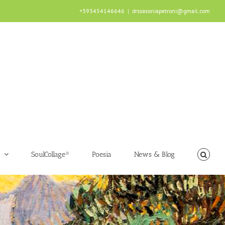
+393454146646
|
drssasoniapetroni@gmail.com
SoulCollage®
Poesia
News & Blog