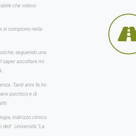
rabile che volevo
he si compiono nella
 psiche, seguendo una
 il saper ascoltare mi
à.
enza. Tanti anni fa ho
sere psichico e di
tti.
ogia, indirizzo clinico
a
dell’ Università “La