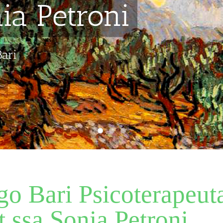
nia Petroni
Bari
go Bari Psicoterapeut
t.ssa Sonia Petroni