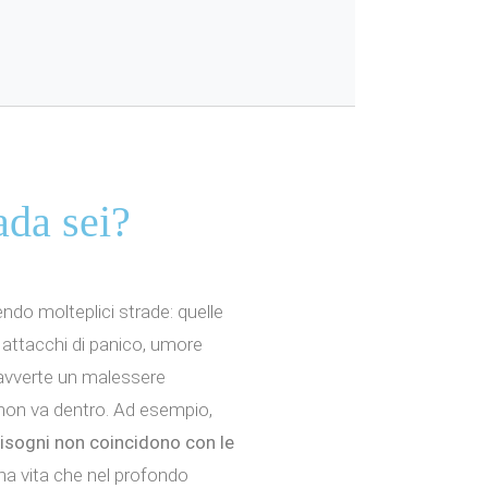
ada sei?
do molteplici strade: quelle
 attacchi di panico, umore
si avverte un malessere
non va dentro. Ad esempio,
bisogni non coincidono con le
na vita che nel profondo