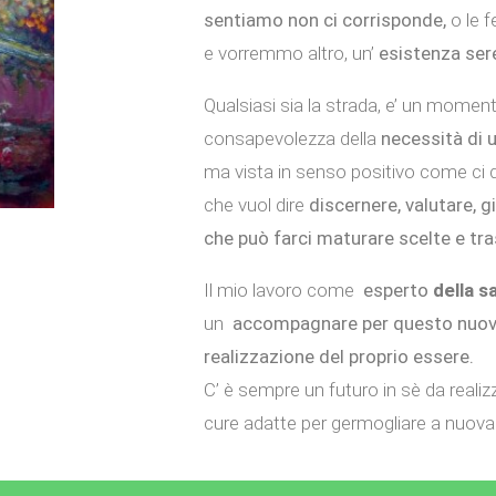
sentiamo non ci corrisponde,
o le 
e vorremmo altro, un’
esistenza
ser
Qualsiasi sia la strada, e’ un momento
consapevolezza della
necessità di
ma vista in senso positivo come ci dic
che vuol dire
discernere, valutare, 
che può farci maturare scelte e tr
Il mio lavoro come
esperto
della s
un
accompagnare per questo nuov
realizzazione del proprio essere.
C’ è sempre un futuro in sè da reali
cure adatte per germogliare a nuova 