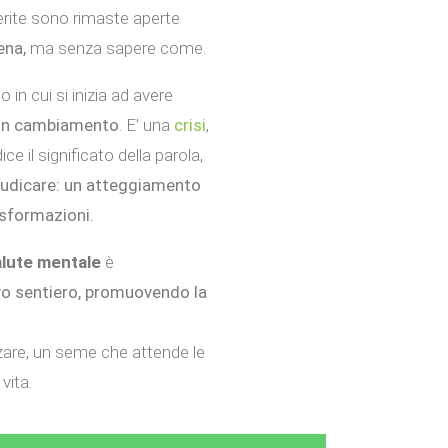
ferite sono rimaste aperte
ena,
ma senza sapere come.
 in cui si inizia ad avere
 un cambiamento
. E’ una
crisi
,
e il significato della parola,
giudicare: un atteggiamento
asformazioni.
alute mentale
è
o sentiero, promuovendo la
zzare, un seme che attende le
vita.