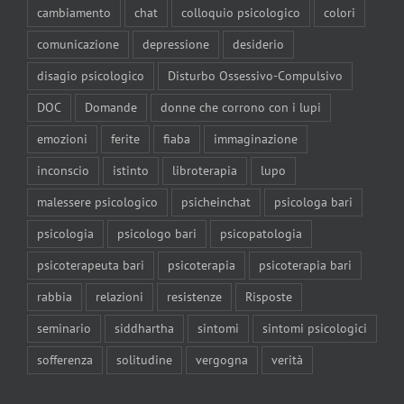
cambiamento
chat
colloquio psicologico
colori
comunicazione
depressione
desiderio
disagio psicologico
Disturbo Ossessivo-Compulsivo
DOC
Domande
donne che corrono con i lupi
emozioni
ferite
fiaba
immaginazione
inconscio
istinto
libroterapia
lupo
malessere psicologico
psicheinchat
psicologa bari
psicologia
psicologo bari
psicopatologia
psicoterapeuta bari
psicoterapia
psicoterapia bari
rabbia
relazioni
resistenze
Risposte
seminario
siddhartha
sintomi
sintomi psicologici
sofferenza
solitudine
vergogna
verità