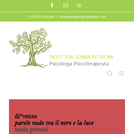
+393454146646
|
drssasoniapetroni@gmail.com