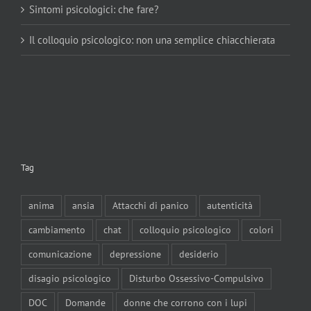
Sintomi psicologici: che fare?
Il colloquio psicologico: non una semplice chiacchierata
Tag
anima
ansia
Attacchi di panico
autenticità
cambiamento
chat
colloquio psicologico
colori
comunicazione
depressione
desiderio
disagio psicologico
Disturbo Ossessivo-Compulsivo
DOC
Domande
donne che corrono con i lupi