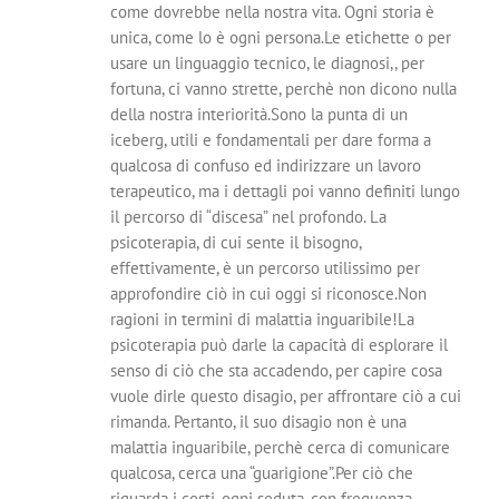
come dovrebbe nella nostra vita. Ogni storia è
unica, come lo è ogni persona.Le etichette o per
usare un linguaggio tecnico, le diagnosi,, per
fortuna, ci vanno strette, perchè non dicono nulla
della nostra interiorità.Sono la punta di un
iceberg, utili e fondamentali per dare forma a
qualcosa di confuso ed indirizzare un lavoro
terapeutico, ma i dettagli poi vanno definiti lungo
il percorso di “discesa” nel profondo. La
psicoterapia, di cui sente il bisogno,
effettivamente, è un percorso utilissimo per
approfondire ciò in cui oggi si riconosce.Non
ragioni in termini di malattia inguaribile!La
psicoterapia può darle la capacità di esplorare il
senso di ciò che sta accadendo, per capire cosa
vuole dirle questo disagio, per affrontare ciò a cui
rimanda. Pertanto, il suo disagio non è una
malattia inguaribile, perchè cerca di comunicare
qualcosa, cerca una “guarigione”.Per ciò che
riguarda i costi, ogni seduta, con frequenza