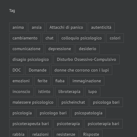
Tag
anima
ansia
Attacchi di panico
autenticità
cambiamento
chat
colloquio psicologico
colori
comunicazione
depressione
desiderio
disagio psicologico
Disturbo Ossessivo-Compulsivo
DOC
Domande
donne che corrono con i lupi
emozioni
ferite
fiaba
immaginazione
inconscio
istinto
libroterapia
lupo
malessere psicologico
psicheinchat
psicologa bari
psicologia
psicologo bari
psicopatologia
psicoterapeuta bari
psicoterapia
psicoterapia bari
rabbia
relazioni
resistenze
Risposte