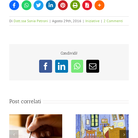
Di
Dott.ssa Sonia Petroni
|
Agosto 29th, 2016
|
Iniziative
|
2 Commenti
Condividi!
Facebook
LinkedIn
WhatsApp
Email
Post correlati
Psiche in Chat – Ansia
Le 12 stanze della tua
e Attacchi di panico