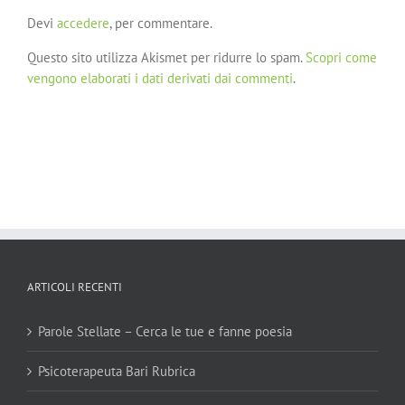
Devi
accedere
, per commentare.
Questo sito utilizza Akismet per ridurre lo spam.
Scopri come
vengono elaborati i dati derivati dai commenti
.
ARTICOLI RECENTI
Parole Stellate – Cerca le tue e fanne poesia
Psicoterapeuta Bari Rubrica