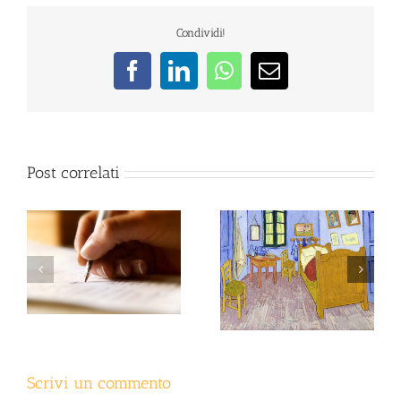
Condividi!
Facebook
LinkedIn
WhatsApp
Email
Post correlati
Psiche in Chat – Ansia
Le 12 stanze della tua
e Attacchi di panico
vita – Seminario
Scrivi un commento