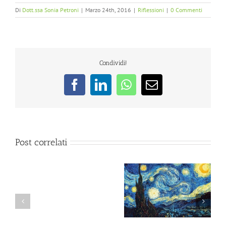
Di
Dott.ssa Sonia Petroni
|
Marzo 24th, 2016
|
Riflessioni
|
0 Commenti
Condividi!
Facebook
LinkedIn
WhatsApp
Email
Post correlati
Il colloquio psicologico:
Sintomi psicologici: che
Psicoterapia
non una semplice
fare?
dell’
chiacchierata
obesità:
cenni