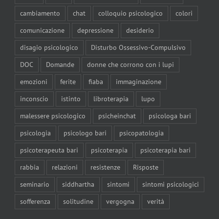
cambiamento
chat
colloquio psicologico
colori
comunicazione
depressione
desiderio
disagio psicologico
Disturbo Ossessivo-Compulsivo
DOC
Domande
donne che corrono con i lupi
emozioni
ferite
fiaba
immaginazione
inconscio
istinto
libroterapia
lupo
malessere psicologico
psicheinchat
psicologa bari
psicologia
psicologo bari
psicopatologia
psicoterapeuta bari
psicoterapia
psicoterapia bari
rabbia
relazioni
resistenze
Risposte
seminario
siddhartha
sintomi
sintomi psicologici
sofferenza
solitudine
vergogna
verità