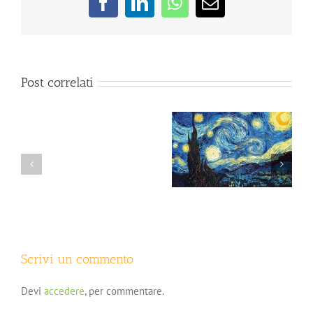
Facebook
LinkedIn
WhatsApp
Email
Post correlati
Il colloquio psicologico:
Sintomi psicologici: che
Psicoterapia
non una semplice
fare?
dell’
chiacchierata
obesità:
cenni
Scrivi un commento
Devi
accedere
, per commentare.