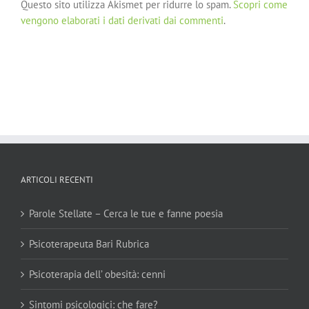
Questo sito utilizza Akismet per ridurre lo spam.
Scopri come
vengono elaborati i dati derivati dai commenti
.
ARTICOLI RECENTI
Parole Stellate – Cerca le tue e fanne poesia
Psicoterapeuta Bari Rubrica
Psicoterapia dell’ obesità: cenni
Sintomi psicologici: che fare?