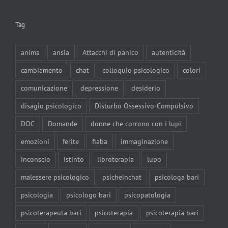
Tag
anima
ansia
Attacchi di panico
autenticità
cambiamento
chat
colloquio psicologico
colori
comunicazione
depressione
desiderio
disagio psicologico
Disturbo Ossessivo-Compulsivo
DOC
Domande
donne che corrono con i lupi
emozioni
ferite
fiaba
immaginazione
inconscio
istinto
libroterapia
lupo
malessere psicologico
psicheinchat
psicologa bari
psicologia
psicologo bari
psicopatologia
psicoterapeuta bari
psicoterapia
psicoterapia bari