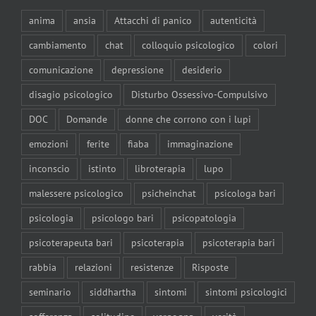
anima
ansia
Attacchi di panico
autenticità
cambiamento
chat
colloquio psicologico
colori
comunicazione
depressione
desiderio
disagio psicologico
Disturbo Ossessivo-Compulsivo
DOC
Domande
donne che corrono con i lupi
emozioni
ferite
fiaba
immaginazione
inconscio
istinto
libroterapia
lupo
malessere psicologico
psicheinchat
psicologa bari
psicologia
psicologo bari
psicopatologia
psicoterapeuta bari
psicoterapia
psicoterapia bari
rabbia
relazioni
resistenze
Risposte
seminario
siddhartha
sintomi
sintomi psicologici