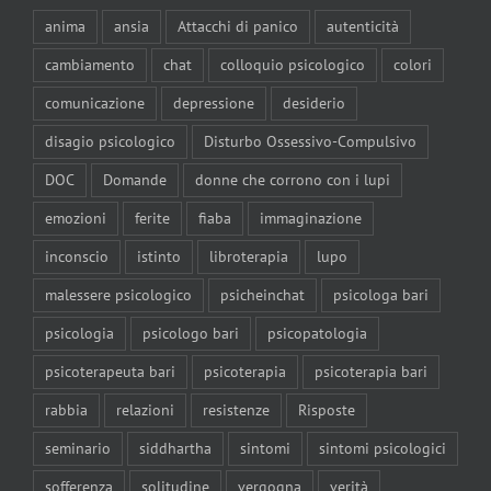
anima
ansia
Attacchi di panico
autenticità
cambiamento
chat
colloquio psicologico
colori
comunicazione
depressione
desiderio
disagio psicologico
Disturbo Ossessivo-Compulsivo
DOC
Domande
donne che corrono con i lupi
emozioni
ferite
fiaba
immaginazione
inconscio
istinto
libroterapia
lupo
malessere psicologico
psicheinchat
psicologa bari
psicologia
psicologo bari
psicopatologia
psicoterapeuta bari
psicoterapia
psicoterapia bari
rabbia
relazioni
resistenze
Risposte
seminario
siddhartha
sintomi
sintomi psicologici
sofferenza
solitudine
vergogna
verità