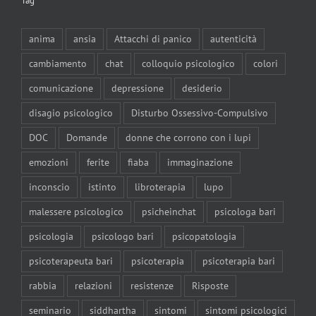
Tag
anima
ansia
Attacchi di panico
autenticità
cambiamento
chat
colloquio psicologico
colori
comunicazione
depressione
desiderio
disagio psicologico
Disturbo Ossessivo-Compulsivo
DOC
Domande
donne che corrono con i lupi
emozioni
ferite
fiaba
immaginazione
inconscio
istinto
libroterapia
lupo
malessere psicologico
psicheinchat
psicologa bari
psicologia
psicologo bari
psicopatologia
psicoterapeuta bari
psicoterapia
psicoterapia bari
rabbia
relazioni
resistenze
Risposte
seminario
siddhartha
sintomi
sintomi psicologici