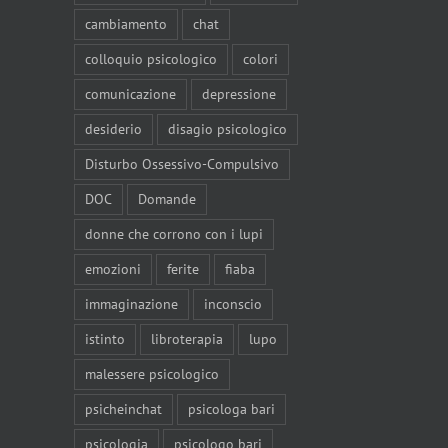
cambiamento
chat
colloquio psicologico
colori
comunicazione
depressione
desiderio
disagio psicologico
Disturbo Ossessivo-Compulsivo
DOC
Domande
donne che corrono con i lupi
emozioni
ferite
fiaba
immaginazione
inconscio
istinto
libroterapia
lupo
malessere psicologico
psicheinchat
psicologa bari
psicologia
psicologo bari