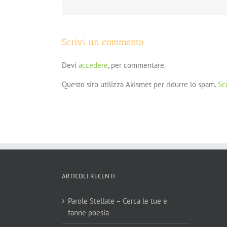
Scrivi un commento
Devi
accedere
, per commentare.
Questo sito utilizza Akismet per ridurre lo spam.
Sc
ARTICOLI RECENTI
Parole Stellate – Cerca le tue e
fanne poesia