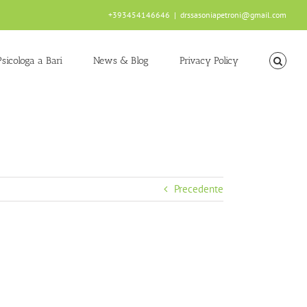
+393454146646
|
drssasoniapetroni@gmail.com
Psicologa a Bari
News & Blog
Privacy Policy
Precedente