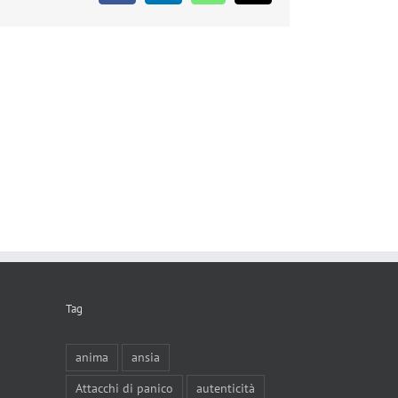
Tag
anima
ansia
Attacchi di panico
autenticità