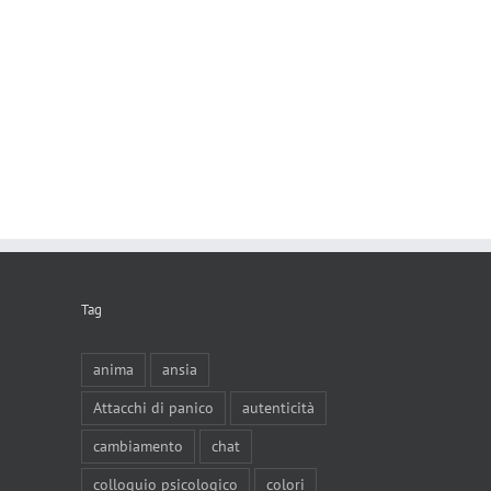
Tag
anima
ansia
Attacchi di panico
autenticità
cambiamento
chat
colloquio psicologico
colori