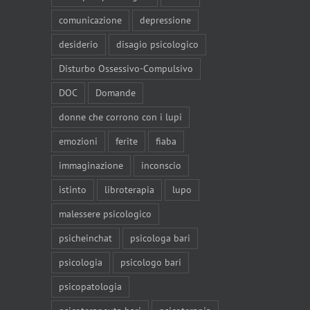
comunicazione
depressione
desiderio
disagio psicologico
Disturbo Ossessivo-Compulsivo
DOC
Domande
donne che corrono con i lupi
emozioni
ferite
fiaba
immaginazione
inconscio
istinto
libroterapia
lupo
malessere psicologico
psicheinchat
psicologa bari
psicologia
psicologo bari
psicopatologia