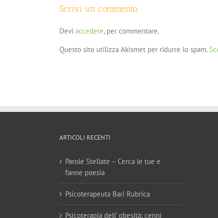
Scrivi un commento
Devi
accedere
, per commentare.
Questo sito utilizza Akismet per ridurre lo spam.
Sc
ARTICOLI RECENTI
Parole Stellate – Cerca le tue e
fanne poesia
Psicoterapeuta Bari Rubrica
Psicoterapia dell’ obesità: cenni