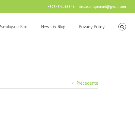
+393454146646
|
drssasoniapetroni@gmail.com
Psicologa a Bari
News & Blog
Privacy Policy
Precedente