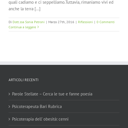
quali cadiamo e ci seppelliamo.Tuttavia, rimaniamo vivi ed
anche la terra [...]
Di
Dott.ssa Sonia Petroni
|
Marzo 27th, 2016
|
Riflessioni
|
0 Commenti
Continua a leggere
ARTICOLI RECENTI
Parole Stellate – Cerca le tue e fanne poesia
Psicoterapeuta Bari Rubrica
Psicoterapia dell’ obesità: cenni