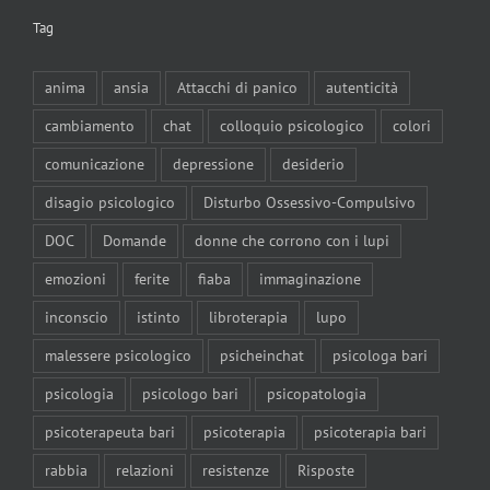
Tag
anima
ansia
Attacchi di panico
autenticità
cambiamento
chat
colloquio psicologico
colori
comunicazione
depressione
desiderio
disagio psicologico
Disturbo Ossessivo-Compulsivo
DOC
Domande
donne che corrono con i lupi
emozioni
ferite
fiaba
immaginazione
inconscio
istinto
libroterapia
lupo
malessere psicologico
psicheinchat
psicologa bari
psicologia
psicologo bari
psicopatologia
psicoterapeuta bari
psicoterapia
psicoterapia bari
rabbia
relazioni
resistenze
Risposte