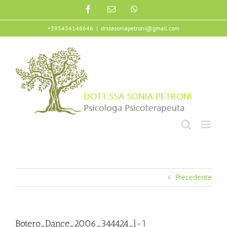
Salta
Facebook
Email
WhatsApp
al
contenuto
+393454146646
|
drssasoniapetroni@gmail.com
Precedente
Botero_Dance_2006_344424_l-1