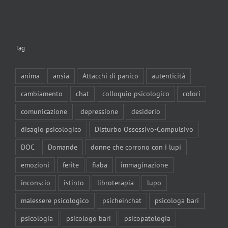
Tag
anima
ansia
Attacchi di panico
autenticità
cambiamento
chat
colloquio psicologico
colori
comunicazione
depressione
desiderio
disagio psicologico
Disturbo Ossessivo-Compulsivo
DOC
Domande
donne che corrono con i lupi
emozioni
ferite
fiaba
immaginazione
inconscio
istinto
libroterapia
lupo
malessere psicologico
psicheinchat
psicologa bari
psicologia
psicologo bari
psicopatologia