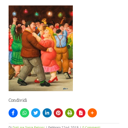
Condividi
Di
Dott.ssa Sonia Petroni
|
Febbraio 22nd, 2019
|
0 Commenti