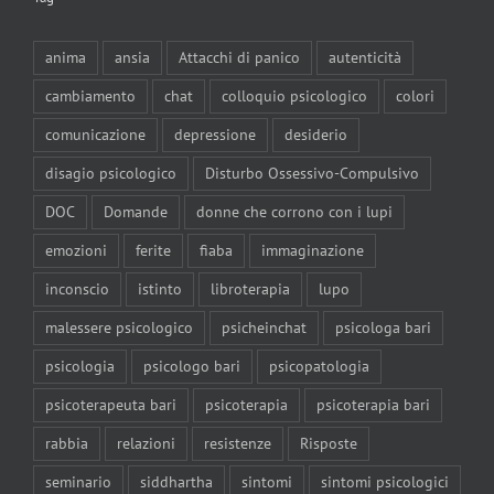
anima
ansia
Attacchi di panico
autenticità
cambiamento
chat
colloquio psicologico
colori
comunicazione
depressione
desiderio
disagio psicologico
Disturbo Ossessivo-Compulsivo
DOC
Domande
donne che corrono con i lupi
emozioni
ferite
fiaba
immaginazione
inconscio
istinto
libroterapia
lupo
malessere psicologico
psicheinchat
psicologa bari
psicologia
psicologo bari
psicopatologia
psicoterapeuta bari
psicoterapia
psicoterapia bari
rabbia
relazioni
resistenze
Risposte
seminario
siddhartha
sintomi
sintomi psicologici