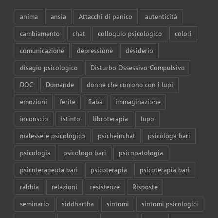
anima
ansia
Attacchi di panico
autenticità
cambiamento
chat
colloquio psicologico
colori
comunicazione
depressione
desiderio
disagio psicologico
Disturbo Ossessivo-Compulsivo
DOC
Domande
donne che corrono con i lupi
emozioni
ferite
fiaba
immaginazione
inconscio
istinto
libroterapia
lupo
malessere psicologico
psicheinchat
psicologa bari
psicologia
psicologo bari
psicopatologia
psicoterapeuta bari
psicoterapia
psicoterapia bari
rabbia
relazioni
resistenze
Risposte
seminario
siddhartha
sintomi
sintomi psicologici