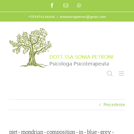
Salta
Facebook
Email
WhatsApp
al
contenuto
+393454146646
|
drssasoniapetroni@gmail.com
Precedente
piet-mondrian-composition-in-blue-grey-