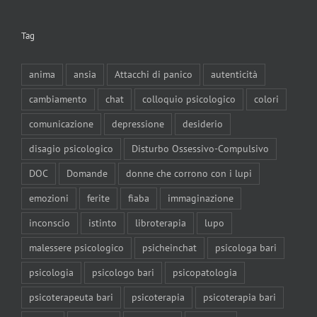
Tag
anima
ansia
Attacchi di panico
autenticità
cambiamento
chat
colloquio psicologico
colori
comunicazione
depressione
desiderio
disagio psicologico
Disturbo Ossessivo-Compulsivo
DOC
Domande
donne che corrono con i lupi
emozioni
ferite
fiaba
immaginazione
inconscio
istinto
libroterapia
lupo
malessere psicologico
psicheinchat
psicologa bari
psicologia
psicologo bari
psicopatologia
psicoterapeuta bari
psicoterapia
psicoterapia bari