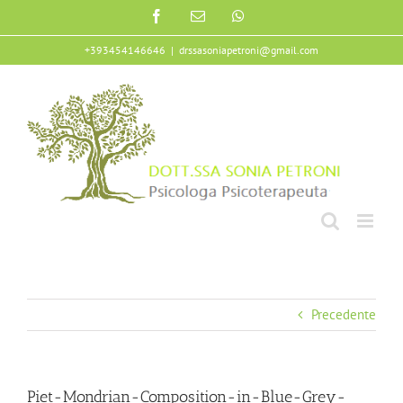
Salta
Facebook
Email
WhatsApp
al
contenuto
+393454146646
|
drssasoniapetroni@gmail.com
Precedente
Piet-Mondrian-Composition-in-Blue-Grey-