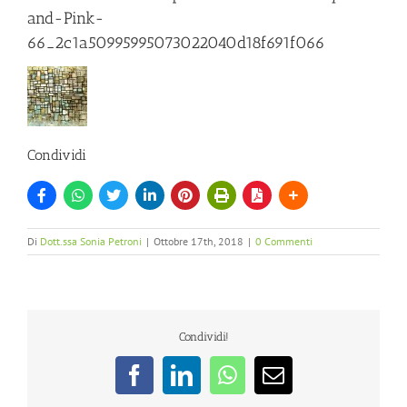
and-Pink-
66_2c1a50995995073022040d18f691f066
Condividi
Di
Dott.ssa Sonia Petroni
|
Ottobre 17th, 2018
|
0 Commenti
Condividi!
Facebook
LinkedIn
WhatsApp
Email