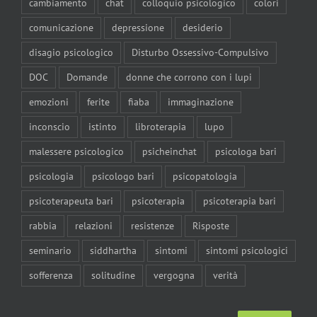
cambiamento
chat
colloquio psicologico
colori
comunicazione
depressione
desiderio
disagio psicologico
Disturbo Ossessivo-Compulsivo
DOC
Domande
donne che corrono con i lupi
emozioni
ferite
fiaba
immaginazione
inconscio
istinto
libroterapia
lupo
malessere psicologico
psicheinchat
psicologa bari
psicologia
psicologo bari
psicopatologia
psicoterapeuta bari
psicoterapia
psicoterapia bari
rabbia
relazioni
resistenze
Risposte
seminario
siddhartha
sintomi
sintomi psicologici
sofferenza
solitudine
vergogna
verità