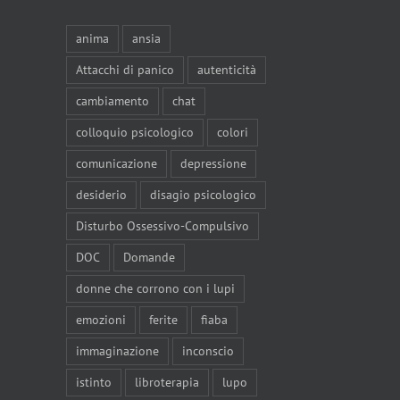
anima
ansia
Attacchi di panico
autenticità
cambiamento
chat
colloquio psicologico
colori
comunicazione
depressione
desiderio
disagio psicologico
Disturbo Ossessivo-Compulsivo
DOC
Domande
donne che corrono con i lupi
emozioni
ferite
fiaba
immaginazione
inconscio
istinto
libroterapia
lupo