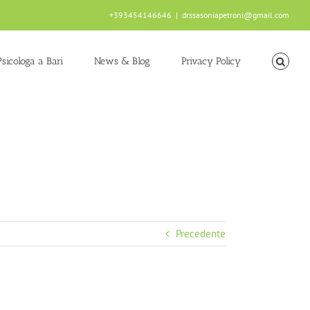
+393454146646
|
drssasoniapetroni@gmail.com
Psicologa a Bari
News & Blog
Privacy Policy
Precedente