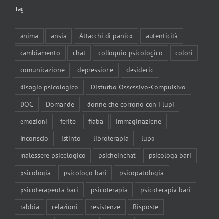
Tag
anima
ansia
Attacchi di panico
autenticità
cambiamento
chat
colloquio psicologico
colori
comunicazione
depressione
desiderio
disagio psicologico
Disturbo Ossessivo-Compulsivo
DOC
Domande
donne che corrono con i lupi
emozioni
ferite
fiaba
immaginazione
inconscio
istinto
libroterapia
lupo
malessere psicologico
psicheinchat
psicologa bari
psicologia
psicologo bari
psicopatologia
psicoterapeuta bari
psicoterapia
psicoterapia bari
rabbia
relazioni
resistenze
Risposte