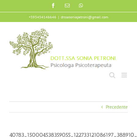
Salta
Facebook
Email
WhatsApp
al
contenuto
+393454146646
|
drssasoniapetroni@gmail.com
Precedente
40783_150004538359055_122733121086197_388910_