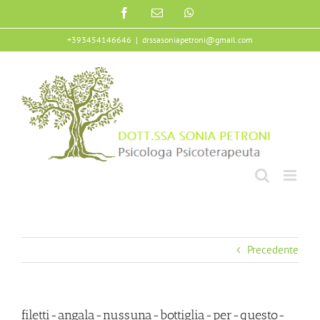
Salta
Facebook
Email
WhatsApp
al
contenuto
+393454146646
|
drssasoniapetroni@gmail.com
Precedente
filetti-angala-nussuna-bottiglia-per-questo-