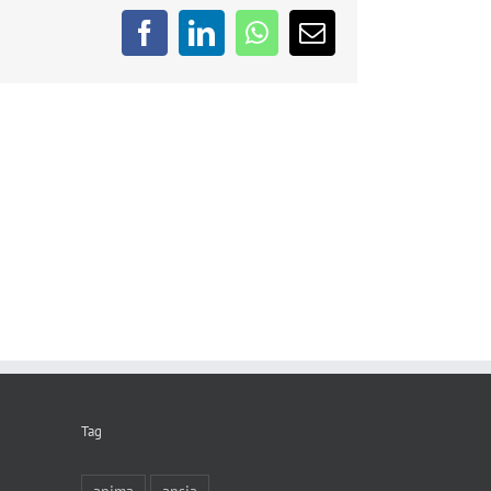
Facebook
LinkedIn
WhatsApp
Email
Tag
anima
ansia