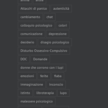
Attacchi di panico
autenticità
cambiamento
chat
colloquio psicologico
colori
comunicazione
depressione
desiderio
disagio psicologico
Disturbo Ossessivo-Compulsivo
DOC
Domande
donne che corrono con i lupi
emozioni
ferite
fiaba
immaginazione
inconscio
istinto
libroterapia
lupo
malessere psicologico