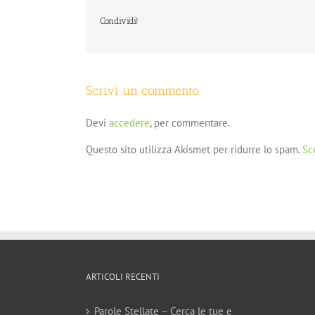
Condividi!
Scrivi un commento
Devi
accedere
, per commentare.
Questo sito utilizza Akismet per ridurre lo spam.
Sc
ARTICOLI RECENTI
Parole Stellate – Cerca le tue e