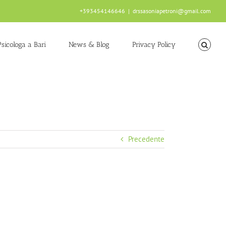
+393454146646
|
drssasoniapetroni@gmail.com
Psicologa a Bari
News & Blog
Privacy Policy
Precedente