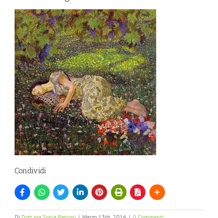
Condividi
Di
Dott.ssa Sonia Petroni
|
Marzo 13th, 2016
|
0 Commenti