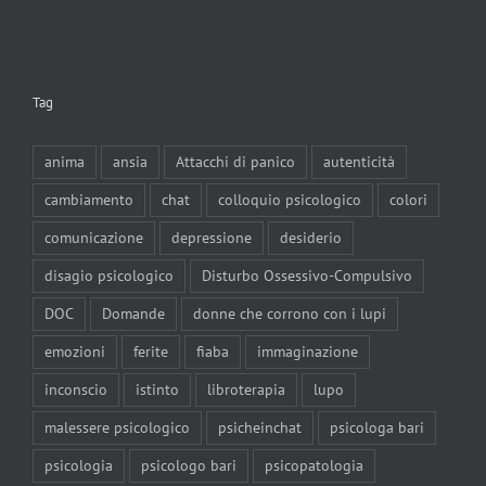
Tag
anima
ansia
Attacchi di panico
autenticità
cambiamento
chat
colloquio psicologico
colori
comunicazione
depressione
desiderio
disagio psicologico
Disturbo Ossessivo-Compulsivo
DOC
Domande
donne che corrono con i lupi
emozioni
ferite
fiaba
immaginazione
inconscio
istinto
libroterapia
lupo
malessere psicologico
psicheinchat
psicologa bari
psicologia
psicologo bari
psicopatologia