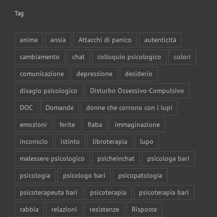
Tag
anima
ansia
Attacchi di panico
autenticità
cambiamento
chat
colloquio psicologico
colori
comunicazione
depressione
desiderio
disagio psicologico
Disturbo Ossessivo-Compulsivo
DOC
Domande
donne che corrono con i lupi
emozioni
ferite
fiaba
immaginazione
inconscio
istinto
libroterapia
lupo
malessere psicologico
psicheinchat
psicologa bari
psicologia
psicologo bari
psicopatologia
psicoterapeuta bari
psicoterapia
psicoterapia bari
rabbia
relazioni
resistenze
Risposte