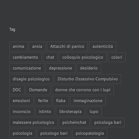
Tag
anima
ansia
Attacchi di panico
autenticità
cambiamento
chat
colloquio psicologico
colori
comunicazione
depressione
desiderio
disagio psicologico
Disturbo Ossessivo-Compulsivo
DOC
Domande
donne che corrono con i lupi
emozioni
ferite
fiaba
immaginazione
inconscio
istinto
libroterapia
lupo
malessere psicologico
psicheinchat
psicologa bari
psicologia
psicologo bari
psicopatologia