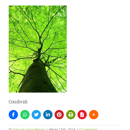
Condividi
Di
Dott.ssa Sonia Petroni
|
Marzo 13th, 2016
|
0 Commenti