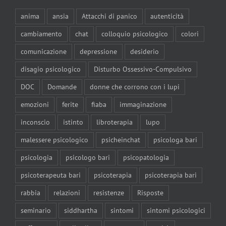
anima
ansia
Attacchi di panico
autenticità
cambiamento
chat
colloquio psicologico
colori
comunicazione
depressione
desiderio
disagio psicologico
Disturbo Ossessivo-Compulsivo
DOC
Domande
donne che corrono con i lupi
emozioni
ferite
fiaba
immaginazione
inconscio
istinto
libroterapia
lupo
malessere psicologico
psicheinchat
psicologa bari
psicologia
psicologo bari
psicopatologia
psicoterapeuta bari
psicoterapia
psicoterapia bari
rabbia
relazioni
resistenze
Risposte
seminario
siddhartha
sintomi
sintomi psicologici