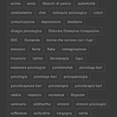
anima
ansia
Attacchi di panico
autenticità
cambiamento
chat
colloquio psicologico
colori
comunicazione
depressione
desiderio
disagio psicologico
Disturbo Ossessivo-Compulsivo
DOC
Domande
donne che corrono con i lupi
emozioni
ferite
fiaba
immaginazione
inconscio
istinto
libroterapia
lupo
malessere psicologico
psicheinchat
psicologa bari
psicologia
psicologo bari
psicopatologia
psicoterapeuta bari
psicoterapia
psicoterapia bari
rabbia
relazioni
resistenze
Risposte
seminario
siddhartha
sintomi
sintomi psicologici
sofferenza
solitudine
vergogna
verità