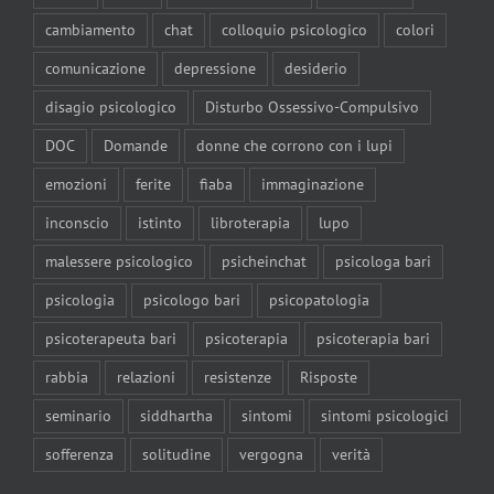
cambiamento
chat
colloquio psicologico
colori
comunicazione
depressione
desiderio
disagio psicologico
Disturbo Ossessivo-Compulsivo
DOC
Domande
donne che corrono con i lupi
emozioni
ferite
fiaba
immaginazione
inconscio
istinto
libroterapia
lupo
malessere psicologico
psicheinchat
psicologa bari
psicologia
psicologo bari
psicopatologia
psicoterapeuta bari
psicoterapia
psicoterapia bari
rabbia
relazioni
resistenze
Risposte
seminario
siddhartha
sintomi
sintomi psicologici
sofferenza
solitudine
vergogna
verità