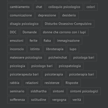
cambiamento
chat
colloquio psicologico
colori
comunicazione
depressione
desiderio
disagio psicologico
Disturbo Ossessivo-Compulsivo
DOC
Domande
donne che corrono con i lupi
emozioni
ferite
fiaba
immaginazione
inconscio
istinto
libroterapia
lupo
malessere psicologico
psicheinchat
psicologa bari
psicologia
psicologo bari
psicopatologia
psicoterapeuta bari
psicoterapia
psicoterapia bari
rabbia
relazioni
resistenze
Risposte
seminario
siddhartha
sintomi
sintomi psicologici
sofferenza
solitudine
vergogna
verità