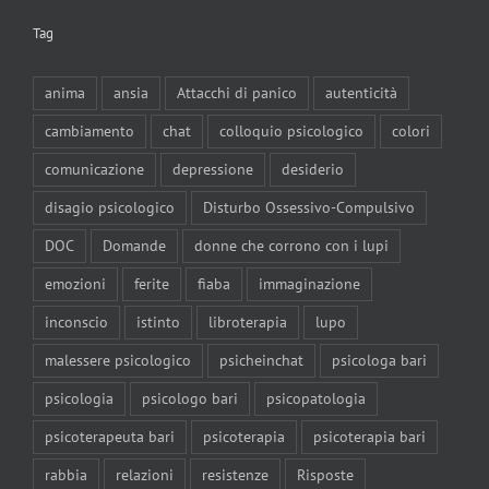
Tag
anima
ansia
Attacchi di panico
autenticità
cambiamento
chat
colloquio psicologico
colori
comunicazione
depressione
desiderio
disagio psicologico
Disturbo Ossessivo-Compulsivo
DOC
Domande
donne che corrono con i lupi
emozioni
ferite
fiaba
immaginazione
inconscio
istinto
libroterapia
lupo
malessere psicologico
psicheinchat
psicologa bari
psicologia
psicologo bari
psicopatologia
psicoterapeuta bari
psicoterapia
psicoterapia bari
rabbia
relazioni
resistenze
Risposte