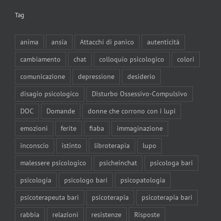
Tag
anima
ansia
Attacchi di panico
autenticità
cambiamento
chat
colloquio psicologico
colori
comunicazione
depressione
desiderio
disagio psicologico
Disturbo Ossessivo-Compulsivo
DOC
Domande
donne che corrono con i lupi
emozioni
ferite
fiaba
immaginazione
inconscio
istinto
libroterapia
lupo
malessere psicologico
psicheinchat
psicologa bari
psicologia
psicologo bari
psicopatologia
psicoterapeuta bari
psicoterapia
psicoterapia bari
rabbia
relazioni
resistenze
Risposte