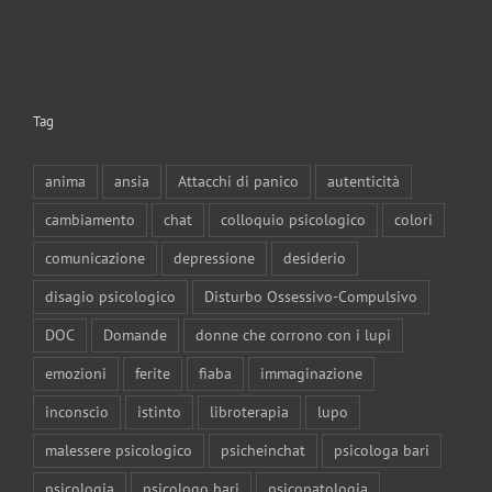
Tag
anima
ansia
Attacchi di panico
autenticità
cambiamento
chat
colloquio psicologico
colori
comunicazione
depressione
desiderio
disagio psicologico
Disturbo Ossessivo-Compulsivo
DOC
Domande
donne che corrono con i lupi
emozioni
ferite
fiaba
immaginazione
inconscio
istinto
libroterapia
lupo
malessere psicologico
psicheinchat
psicologa bari
psicologia
psicologo bari
psicopatologia